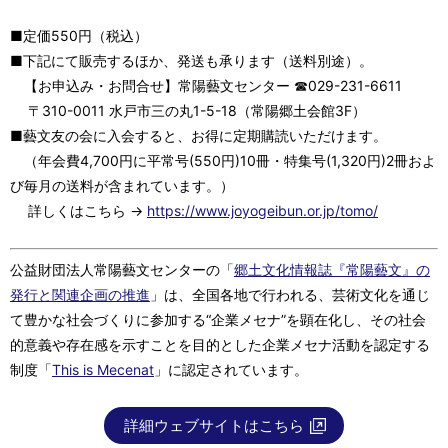
■定価550円（税込）
■下記にて販売するほか、発送も承ります（送料別途）。
【お申込み・お問合せ】常陽藝文センター ☎029-231-6611
〒310-0011 水戸市三の丸1-5-18（常陽郷土会館3F）
■藝文友の会に入会すると、お得に定期購読いただけます。
（年会費4,700円に平常号(550円)10冊・特集号(1,320円)2冊およ
び毎月の送料が含まれています。）
詳しくはこちら →
https://www.joyogeibun.or.jp/tomo/
公益財団法人常陽藝文センターの「
郷土文化情報誌『常陽藝文』の
発行と関連企画の推進
」は、全国各地で行われる、芸術文化を通じ
て豊かな社会づくりに参加する“企業メセナ”を顕在化し、その社会
的意義や存在感を示すことを目的とした企業メセナ活動を認定する
制度「
This is Mecenat
」に認定されています。
詳細ウェブサイトはこちら