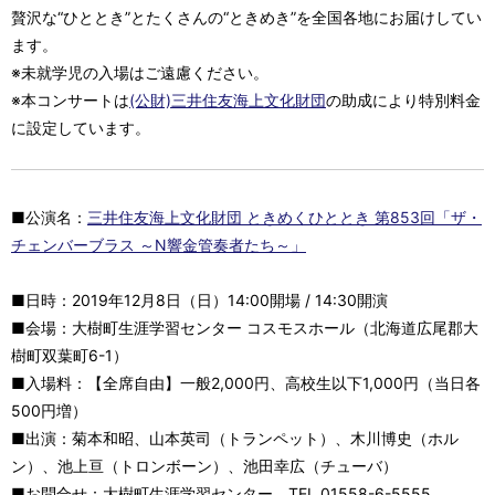
贅沢な“ひととき”とたくさんの“ときめき”を全国各地にお届けしてい
ます。
※未就学児の入場はご遠慮ください。
※本コンサートは
(公財)三井住友海上文化財団
の助成により特別料金
に設定しています。
■公演名：
三井住友海上文化財団 ときめくひととき 第853回「ザ・
チェンバーブラス ～N響金管奏者たち～」
■日時：2019年12月8日（日）14:00開場 / 14:30開演
■会場：大樹町生涯学習センター コスモスホール（北海道広尾郡大
樹町双葉町6-1）
■入場料：【全席自由】一般2,000円、高校生以下1,000円（当日各
500円増）
■出演：菊本和昭、山本英司（トランペット）、木川博史（ホル
ン）、池上亘（トロンボーン）、池田幸広（チューバ）
■お問合せ：大樹町生涯学習センター TEL.01558-6-5555