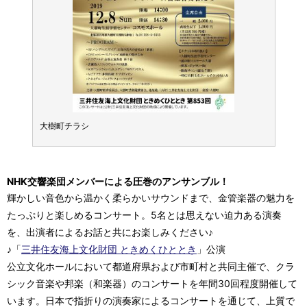
大樹町チラシ
大樹町
NHK交響楽団メンバーによる圧巻のアンサンブル！
輝かしい音色から温かく柔らかいサウンドまで、金管楽器の魅力を
たっぷりと楽しめるコンサート。5名とは思えない迫力ある演奏
を、出演者によるお話と共にお楽しみください♪
♪「
三井住友海上文化財団 ときめくひととき
」公演
公立文化ホールにおいて都道府県および市町村と共同主催で、クラ
シック音楽や邦楽（和楽器）のコンサートを年間30回程度開催して
います。日本で指折りの演奏家によるコンサートを通じて、上質で