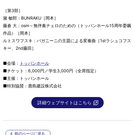
［第3部］
黛 敏郎：BUNRAKU［岡本］
藤倉 大：osm～無伴奏チェロのための（トッパンホール15周年委嘱
作品）［岡本］
ルトスワフスキ：パガニーニの主題による変奏曲［1stラシュコフス
キー、2nd藤田］
■会場：
トッパンホール
■チケット：6,000円／学生3,000円（全席指定）
■主催：トッパンホール
■特別協賛：鹿島建設株式会社
詳細ウェブサイトはこちら
前のページに戻る