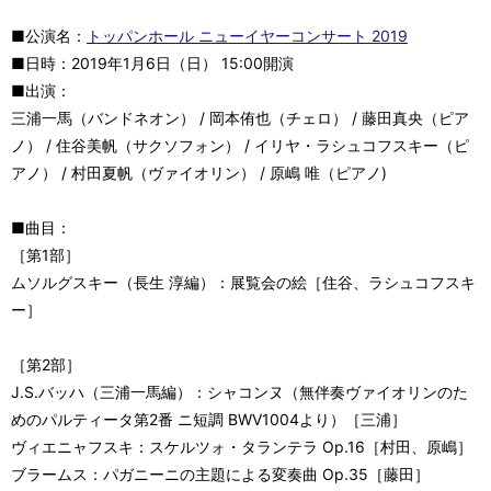
■公演名：
トッパンホール ニューイヤーコンサート 2019
■日時：2019年1月6日（日） 15:00開演
■出演：
三浦一馬（バンドネオン） / 岡本侑也（チェロ） / 藤田真央（ピア
ノ） / 住谷美帆（サクソフォン） / イリヤ・ラシュコフスキー（ピ
アノ） / 村田夏帆（ヴァイオリン） / 原嶋 唯（ピアノ)
■曲目：
［第1部］
ムソルグスキー（長生 淳編）：展覧会の絵［住谷、ラシュコフスキ
ー］
［第2部］
J.S.バッハ（三浦一馬編）：シャコンヌ（無伴奏ヴァイオリンのた
めのパルティータ第2番 ニ短調 BWV1004より）［三浦］
ヴィエニャフスキ：スケルツォ・タランテラ Op.16［村田、原嶋］
ブラームス：パガニーニの主題による変奏曲 Op.35［藤田］