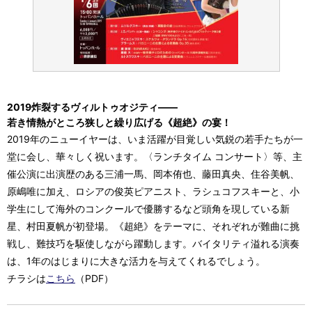
2019炸裂するヴィルトゥオジティ――
若き情熱がところ狭しと繰り広げる《超絶》の宴！
2019年のニューイヤーは、いま活躍が目覚しい気鋭の若手たちが一
堂に会し、華々しく祝います。〈ランチタイム コンサート〉等、主
催公演に出演歴のある三浦一馬、岡本侑也、藤田真央、住谷美帆、
原嶋唯に加え、ロシアの俊英ピアニスト、ラシュコフスキーと、小
学生にして海外のコンクールで優勝するなど頭角を現している新
星、村田夏帆が初登場。《超絶》をテーマに、それぞれが難曲に挑
戦し、難技巧を駆使しながら躍動します。バイタリティ溢れる演奏
は、1年のはじまりに大きな活力を与えてくれるでしょう。
チラシは
こちら
（PDF）