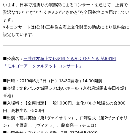
います。日本で指折りの演奏家によるコンサートを通じて、上質で
贅沢な“ひととき”とたくさんの“ときめき”を全国各地にお届けしてい
ます。
※本コンサートは(公財)三井住友海上文化財団の助成により低料金に
設定しています。
■公演名：
三井住友海上文化財団 ときめくひととき 第841回
「モルゴーア・クァルテット コンサート」
■日時：2019年6月2日（日）13:30開場 / 14:00開演
■会場：文化パルク城陽 ふれあいホール（京都府城陽市寺田今堀1
番地）
■入場料：【全席指定】一般1,000円、文化パルク城陽友の会800
円、高校生以下500円
■出演：荒井英治（第1ヴァイオリン）、戸澤哲夫（第2ヴァイオリ
ン）、小野富士（ヴィオラ）、藤森亮一（チェロ）
■お問合せ：文化パルク城陽 TEL.0774-55-1010