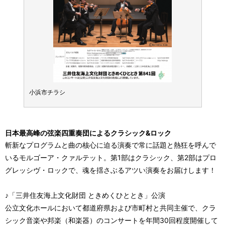
小浜市チラシ
小浜市
日本最高峰の弦楽四重奏団によるクラシック&ロック
斬新なプログラムと曲の核心に迫る演奏で常に話題と熱狂を呼んで
いるモルゴーア・クァルテット。第1部はクラシック、第2部はプロ
グレッシヴ・ロックで、魂を揺さぶるアツい演奏をお届けします！
♪「三井住友海上文化財団 ときめくひととき」公演
公立文化ホールにおいて都道府県および市町村と共同主催で、クラ
シック音楽や邦楽（和楽器）のコンサートを年間30回程度開催して