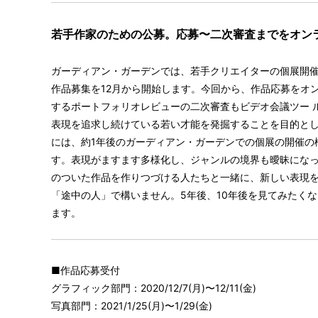
若手作家のための公募。応募〜二次審査までをオン
ガーディアン・ガーデンでは、若手クリエイターの個展開
作品募集を12月から開始します。今回から、作品応募をオンラ
するポートフォリオレビューの二次審査もビデオ会議ツー
表現を追求し続けている若い才能を発掘することを目的としたコ
には、約1年後のガーディアン・ガーデンでの個展の開
す。表現がますます多様化し、ジャンルの境界も曖昧にな
のついた作品を作りつづける人たちと一緒に、新しい表現を
「途中の人」で構いません。5年後、10年後を見てみたく
ます。
■作品応募受付
グラフィック部門：2020/12/7(月)〜12/11(金)
写真部門：2021/1/25(月)〜1/29(金)