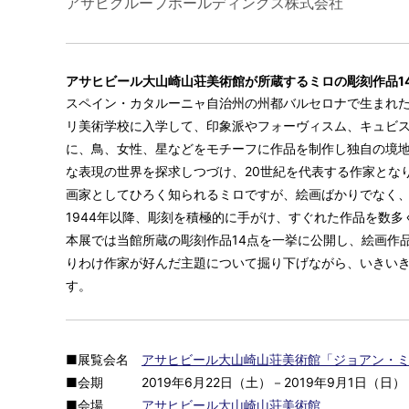
アサヒグループホールディングス株式会社
アサヒビール大山崎山荘美術館が所蔵するミロの彫刻作品1
スペイン・カタルーニャ自治州の州都バルセロナで生まれたジ
リ美術学校に入学して、印象派やフォーヴィスム、キュビ
に、鳥、女性、星などをモチーフに作品を制作し独自の境地
な表現の世界を探求しつづけ、20世紀を代表する作家とな
画家としてひろく知られるミロですが、絵画ばかりでなく
1944年以降、彫刻を積極的に手がけ、すぐれた作品を数多
本展では当館所蔵の彫刻作品14点を一挙に公開し、絵画作
りわけ作家が好んだ主題について掘り下げながら、いきい
す。
■展覧会名
アサヒビール大山崎山荘美術館「ジョアン・
■会期 2019年6月22日（土）－2019年9月1日（日
■会場
アサヒビール大山崎山荘美術館