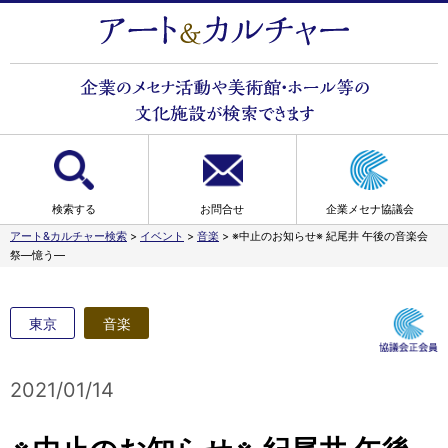
検索する
お問合せ
企業メセナ協議会
アート&カルチャー検索
>
イベント
>
音楽
>
※中止のお知らせ※ 紀尾井 午後の音楽会
祭―憶う―
東京
音楽
2021/01/14