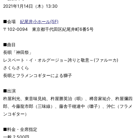
2021年1月14日（木）13:30
■会場
紀尾井小ホール(5F)
〒102-0094 東京都千代田区紀尾井町6番5号
■曲目
長唄「神田祭」
レスペート・イ・オルグージョ～誇りと敬意～(ファルーカ)
さくらさくら
長唄とフラメンコギターによる獅子
■出演
杵屋利光、東音味見純、杵屋勝英治（唄）、稀音家祐介、杵屋彌四
郎、今藤龍市郎（三味線）、藤舎千穂連中（囃子）、沖仁（フラメ
ンコギター）
■料金・全席指定
一般 2,500円