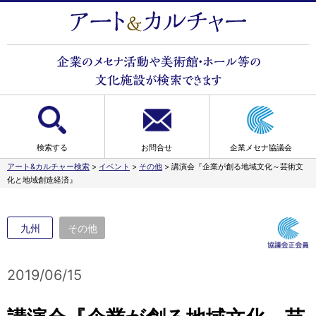
検索する
お問合せ
企業メセナ協議会
アート&カルチャー検索
>
イベント
>
その他
>
講演会『企業が創る地域文化～芸術文
化と地域創造経済』
九州
その他
2019/06/15