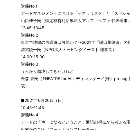
講義No.1
アートマネジメントにおける「ゼネラリスト」と「スペシ
山口佳子氏（特定非営利活動法人アルファルファ 代表理事
12:45-13:45
講義No.2
東京で地縁の再獲得は可能か？〜2021年『隅田川怒涛』の
清宮陵一氏（NPO法人トッピングイースト 理事長）
14:00-15:00
講義No.3
うっかり越境してきたけれど
金森 香氏（THEATRE for ALL ディレクター／(株）precog 
表）
■2021年6月20日（日）
10:45-11:45
講義No.4
アートの「声」になるということ：通訳の視点から考える
田村かのこ氏（アートトランスレーター）