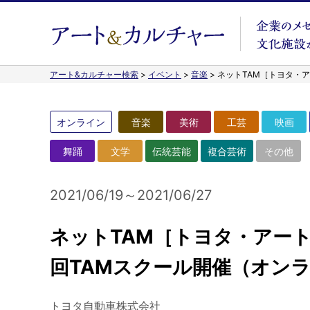
アート&カルチャー検索
>
イベント
>
音楽
>
ネットTAM［トヨタ・
オンライン
音楽
美術
工芸
映画
舞踊
文学
伝統芸能
複合芸術
その他
2021/06/19～2021/06/27
ネットTAM［トヨタ・アー
回TAMスクール開催（オン
トヨタ自動車株式会社