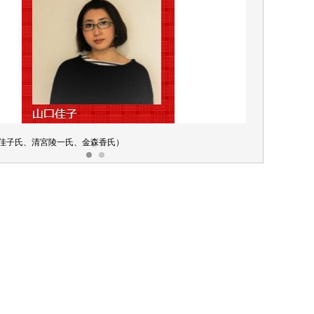
口佳子氏、清宮陵一氏、金森香氏）
2日目講師