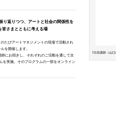
を振り返りつつ、アートと社会の関係性を
を皆さまとともに考える場
このたびアートマネジメントの現場で活動され
ールを開催します。
こ氏、野田智子氏）、司会進行（田尾圭一郎氏）
1日目講師（山
講師にお招きし、それぞれのご活動を通して次
ムを実施。そのプログラムの一部をオンライン