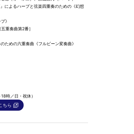
面』によるハープと弦楽四重奏のための《幻想
ープ》
楽五重奏曲第2番］
奏のための六重奏曲《フルビーン変奏曲》
時～18時／日・祝休）
こちら