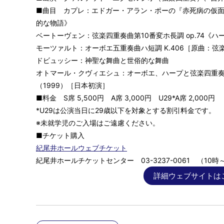
■曲目 カプレ：エドガー・アラン・ポーの『赤死病の仮
的な物語》
ベートーヴェン：弦楽四重奏曲第10番変ホ長調 op.74《ハ
モーツァルト：オーボエ五重奏曲ハ短調 K.406［原曲：弦
ドビュッシー：神聖な舞曲と世俗的な舞曲
オトマール・クヴィエシュ：オーボエ、ハープと弦楽四重
（1999）［日本初演］
■料金 S席 5,500円 A席 3,000円 U29*A席 2,000円
*U29は公演当日に29歳以下を対象とする割引料金です。
※未就学児のご入場はご遠慮ください。
■チケット購入
紀尾井ホールウェブチケット
紀尾井ホールチケットセンター 03-3237-0061 （10
詳細ウェブサイトは