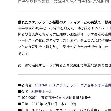
日本製鉄株式会社／公益財団法人日本製鉄文化財団
優れたクァルテットが話題のアーティストとの共演で、触
今年結成25周年という節目を迎えた日本が誇る名カルテッ
揮者や音楽家たちからの信頼厚い国際派オーボエ奏者の吉
ハーピストの景山梨乃がプラスします。チェコの現代作曲
プという音楽史上類を見ない楽器の組み合わせで作曲した「
きます。
第一線で活躍するトップ奏者たちの繊細で華麗な演奏と馥
■公演名
Quartet Plus クァルテット・エクセルシ
■会場
紀尾井ホール
〒102-0094 東京都千代田区紀尾井町6番5号
■日時 2019年12月12日（木） 19時
■出演 クァルテット・エクセルシオ（弦楽四重奏）、吉