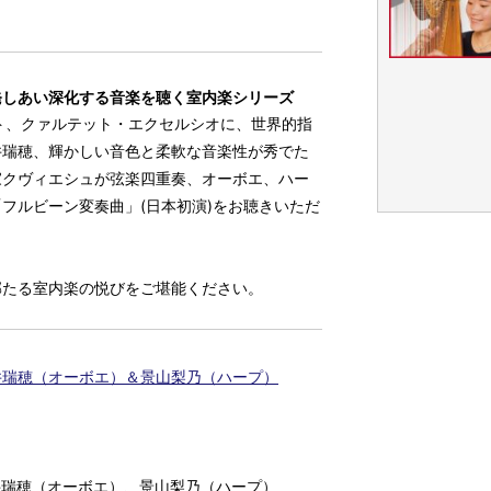
発しあい深化する音楽を聴く室内楽シリーズ
ト、クァルテット・エクセルシオに、世界的指
井瑞穂、輝かしい音色と柔軟な音楽性が秀でた
家クヴィエシュが弦楽四重奏、オーボエ、ハー
フルビーン変奏曲」(日本初演)をお聴きいただ
郁たる室内楽の悦びをご堪能ください。
オ＋吉井瑞穂（オーボエ）＆景山梨乃（ハープ）
井瑞穂（オーボエ）、景山梨乃（ハープ）