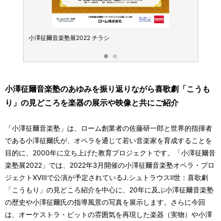
譜が表
小澤征爾音楽塾展2022 チラシ
楽器の
示され
小澤征爾音楽塾のあゆみを振り返りながら喜歌劇「こうも
り」の見どころを楽器の展示や映像と共にご紹介
「小澤征爾音楽塾」は、ローム創業者の佐藤研一郎と世界的指揮者
である小澤征爾氏が、オペラを通じて若い音楽家を育成することを
目的に、2000年に立ち上げた教育プロジェクトです。「小澤征爾音
楽塾展2022」では、2022年3月開催の小澤征爾音楽塾オペラ・プロ
ジェクトXVⅢで公演が予定されているJ.シュトラウスⅡ世：喜歌劇
「こうもり」の見どころ紹介を中心に、20年に及ぶ小澤征爾音楽塾
の歴史や小澤征爾氏の指導風景の写真を展示します。さらに今回
は、オーケストラ・ピットの雰囲気を再現した楽器（実物）や小澤