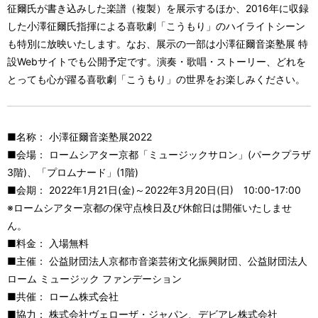
征爾氏が書き込みした楽譜（複製）を展示するほか、2016年に収録
した小澤征爾氏指揮による喜歌劇「こうもり」のハイライトシーン
も特別に放映いたします。なお、展示の一部は小澤征爾音楽塾展 特
設Webサイトでも公開予定です。演奏・歌唱・ストーリー、どれを
とっても心が躍る喜歌劇「こうもり」の世界をお楽しみください。
■名称： 小澤征爾音楽塾展2022
■会場： ロームシアター京都「ミュージックサロン」(パークプラザ
3階)、「プロムナード」(1階)
■会期： 2022年1月21日(金)～2022年3月20日(日) 10:00-17:00
※ロームシアター京都の保守点検日及び休館日は開催いたしませ
ん。
■料金： 入場無料
■主催： 公益財団法人京都市音楽芸術文化振興財団、公益財団法人
ローム ミュージック ファンデーション
■共催： ローム株式会社
■協力： 株式会社ヴェローザ・ジャパン、デビアレ株式会社