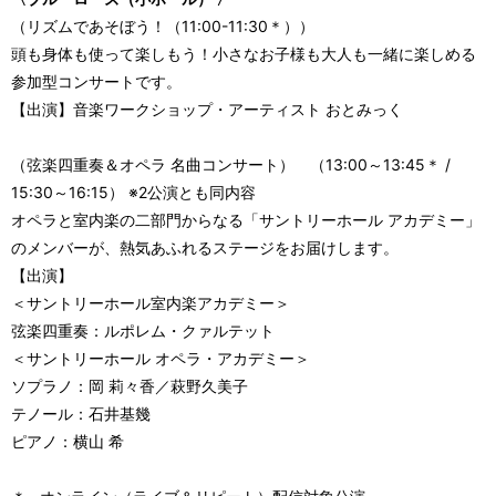
（リズムであそぼう！（11:00-11:30＊））
頭も身体も使って楽しもう！小さなお子様も大人も一緒に楽しめる
参加型コンサートです。
【出演】音楽ワークショップ・アーティスト おとみっく
（弦楽四重奏＆オペラ 名曲コンサート） （13:00～13:45＊ /
15:30～16:15） ※2公演とも同内容
オペラと室内楽の二部門からなる「サントリーホール アカデミー」
のメンバーが、熱気あふれるステージをお届けします。
【出演】
＜サントリーホール室内楽アカデミー＞
弦楽四重奏：ルポレム・クァルテット
＜サントリーホール オペラ・アカデミー＞
ソプラノ：岡 莉々香／萩野久美子
テノール：石井基幾
ピアノ：横山 希