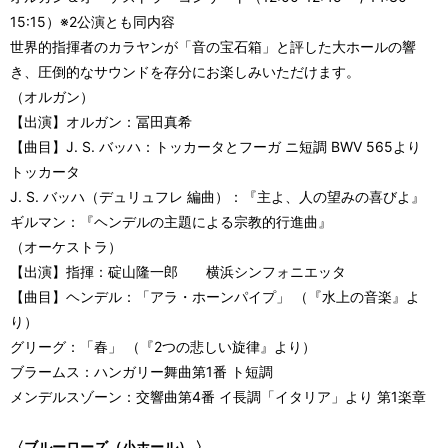
15:15）※2公演とも同内容
世界的指揮者のカラヤンが「音の宝石箱」と評した大ホールの響
き、圧倒的なサウンドを存分にお楽しみいただけます。
（オルガン）
【出演】オルガン：冨田真希
【曲目】J. S. バッハ：トッカータとフーガ ニ短調 BWV 565より
トッカータ
J. S. バッハ（デュリュフレ 編曲）：『主よ、人の望みの喜びよ』
ギルマン：『ヘンデルの主題による宗教的行進曲』
（オーケストラ）
【出演】指揮：碇山隆一郎 横浜シンフォニエッタ
【曲目】ヘンデル：「アラ・ホーンパイプ」 （『水上の音楽』よ
り）
グリーグ：「春」 （『2つの悲しい旋律』より）
ブラームス：ハンガリー舞曲第1番 ト短調
メンデルスゾーン：交響曲第4番 イ長調「イタリア」より 第1楽章
〈ブルーローズ（小ホール） 〉