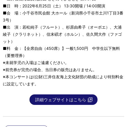
■日 時：2022年6月25日（土） 13:30開場 / 14:00開演
■会 場：小千谷市民会館 大ホール（新潟県小千谷市土川1丁目3番
3号）
■出 演：若松純子（フルート）、杉原由希子（オーボエ）、大浦
綾子（クラリネット）、信末碩才（ホルン）、佐久間大作（ファゴ
ット）
■料 金：【全席自由（450席）】一般1,500円 中学生以下無料
（要整理券）
※未就学児の入場はご遠慮ください。
※前売券が完売の場合、当日券の販売はありません。
※本コンサートは(公財)三井住友海上文化財団の助成により特別料金
に設定しています。
詳細ウェブサイトはこちら