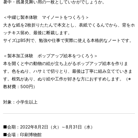
暑中・残暑見舞い用の一枚としていかがでしょうか。
＜中綴じ製本体験 マイノートをつくろう＞
大きな紙を2枚折りたたんで本文とし、表紙でくるんでから、背をホ
ッチキス留め、最後に断裁します。
サイズはB5判で、勉強や仕事で実際に使える本格的なノートです。
＜製本加工体験 ポップアップ絵本をつくろう＞
本を開くと中の動物の絵が立ち上がるポップアップ絵本を作りま
す。色をぬり、ハサミで切りとり、最後は丁寧に組み立てていきま
す。根気があり、ぬり絵や工作が好きな方におすすめします。（※
教材費：500円）
対象：小学生以上
■会期：2022年8月2日（火）～8月31日（水）
■会場：印刷博物館