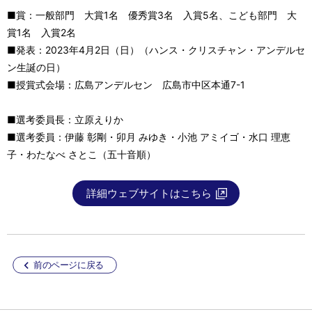
■賞：一般部門 大賞1名 優秀賞3名 入賞5名、こども部門 大
賞1名 入賞2名
■発表：2023年4月2日（日）（ハンス・クリスチャン・アンデルセ
ン生誕の日）
■授賞式会場：広島アンデルセン 広島市中区本通7-1
■選考委員長：立原えりか
■選考委員：伊藤 彰剛・卯月 みゆき・小池 アミイゴ・水口 理恵
子・わたなべ さとこ（五十音順）
詳細ウェブサイトはこちら
前のページに戻る