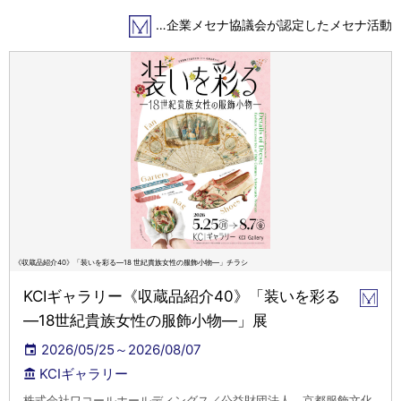
…企業メセナ協議会が認定したメセナ活動
《収蔵品紹介40》「装いを彩る―18 世紀貴族女性の服飾小物―」チラシ
KCIギャラリー《収蔵品紹介40》「装いを彩る
―18世紀貴族女性の服飾小物―」展
2026/05/25～2026/08/07
KCIギャラリー
株式会社ワコールホールディングス／公益財団法人 京都服飾文化