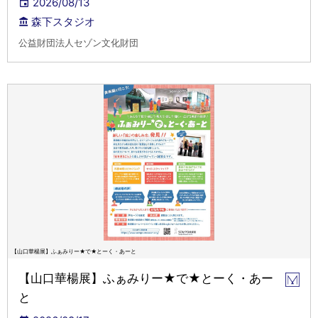
2026/08/13
森下スタジオ
公益財団法人セゾン文化財団
【山口華楊展】ふぁみりー★で★とーく・あーと
【山口華楊展】ふぁみりー★で★とーく・あー
と