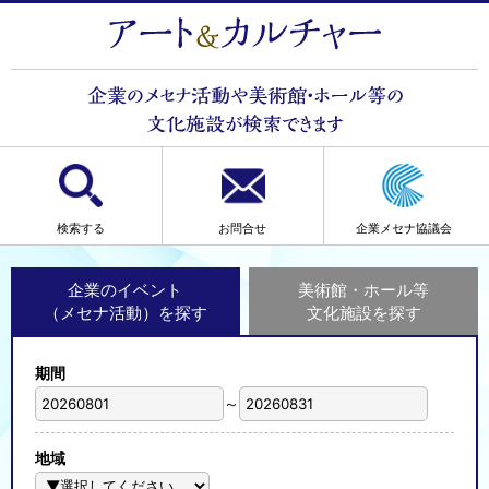
検索する
お問合せ
企業メセナ協議会
企業のイベント
美術館・ホール等
（メセナ活動）を探す
文化施設を探す
期間
～
地域