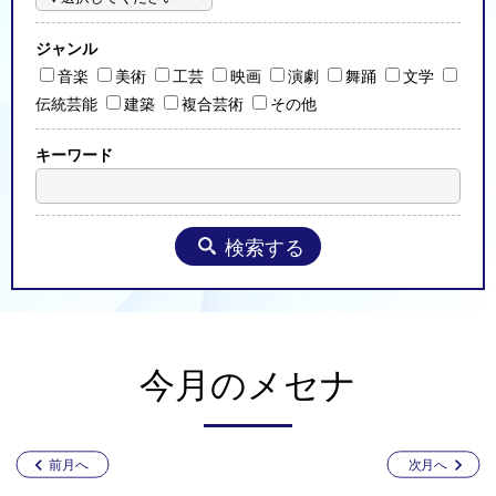
ジャンル
音楽
美術
工芸
映画
演劇
舞踊
文学
伝統芸能
建築
複合芸術
その他
キーワード
検索する
今月のメセナ
前月へ
次月へ