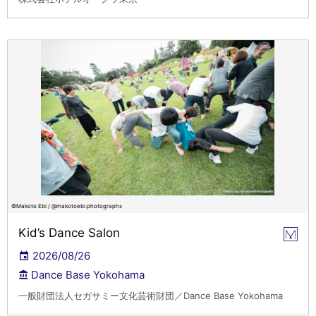
©Makoto Ebi / @makotoebi.photographs
Kid’s Dance Salon
2026/08/26
Dance Base Yokohama
一般財団法人セガサミー文化芸術財団／Dance Base Yokohama